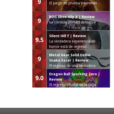
9
El juego de prueba y aprende
ROG Xbox Ally X | Review
9
La consola portátil definitiva
Silent Hill f | Review
9.5
La verdadera experiencia de
horror está de regreso
Metal Gear Solid Delta:
9
Snake Eater | Review
El regreso de una verdadera
leyenda
Dragon Ball Sparking Zero |
9.0
Review
El regreso triunfal de la saga
Budokai Tenkaichi