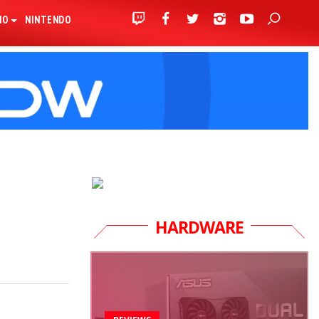
IO
NINTENDO
HARDWARE