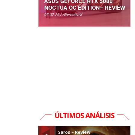
ASUS GEFORCE RTX 5080
NOCTUA OC EDITION– REVIEW
07-07-26 / AlternativeX
ÚLTIMOS ANÁLISIS
Saros – Review