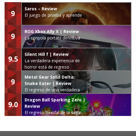
Saros – Review
9
El juego de prueba y aprende
ROG Xbox Ally X | Review
9
La consola portátil definitiva
Silent Hill f | Review
9.5
La verdadera experiencia de
horror está de regreso
Metal Gear Solid Delta:
9
Snake Eater | Review
El regreso de una verdadera
leyenda
Dragon Ball Sparking Zero |
9.0
Review
El regreso triunfal de la saga
Budokai Tenkaichi