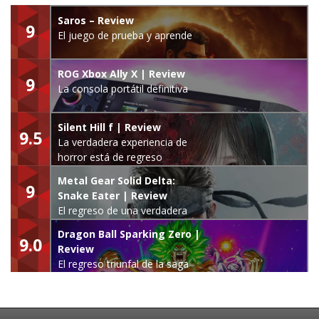
Saros – Review
9
El juego de prueba y aprende
ROG Xbox Ally X | Review
9
La consola portátil definitiva
Silent Hill f | Review
9.5
La verdadera experiencia de
horror está de regreso
Metal Gear Solid Delta:
9
Snake Eater | Review
El regreso de una verdadera
leyenda
Dragon Ball Sparking Zero |
9.0
Review
El regreso triunfal de la saga
Budokai Tenkaichi