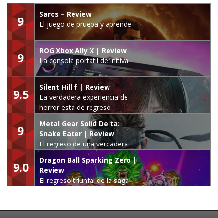
Saros – Review
9
El juego de prueba y aprende
ROG Xbox Ally X | Review
9
La consola portátil definitiva
Silent Hill f | Review
9.5
La verdadera experiencia de
horror está de regreso
Metal Gear Solid Delta:
9
Snake Eater | Review
El regreso de una verdadera
leyenda
Dragon Ball Sparking Zero |
9.0
Review
El regreso triunfal de la saga
Budokai Tenkaichi