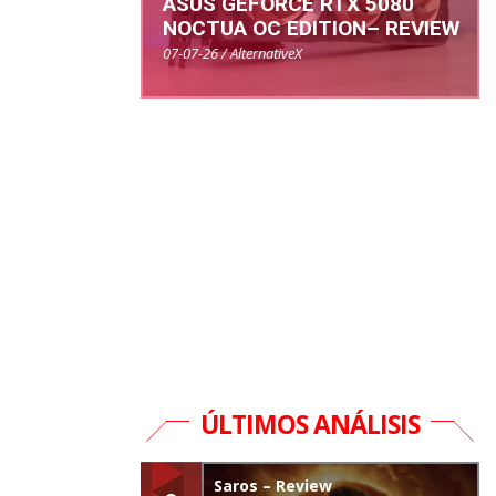
ASUS GEFORCE RTX 5080
NOCTUA OC EDITION– REVIEW
07-07-26 / AlternativeX
ÚLTIMOS ANÁLISIS
Saros – Review