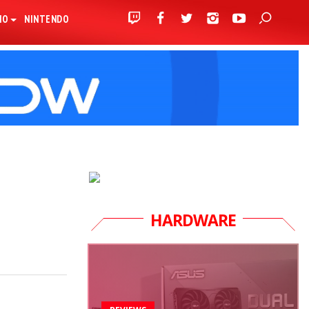
IO
NINTENDO
HARDWARE