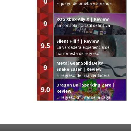
9
El juego de prueba y aprende
ROG Xbox Ally X | Review
9
La consola portátil definitiva
Silent Hill f | Review
9.5
La verdadera experiencia de
horror está de regreso
Metal Gear Solid Delta:
9
Snake Eater | Review
El regreso de una verdadera
leyenda
Dragon Ball Sparking Zero |
9.0
Review
El regreso triunfal de la saga
Budokai Tenkaichi