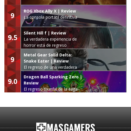
ROG Xbox Ally X | Review
9
La consola portátil definitiva
Silent Hill f | Review
9.5
La verdadera experiencia de
horror está de regreso
Metal Gear Solid Delta:
9
Snake Eater | Review
El regreso de una verdadera
leyenda
Dragon Ball Sparking Zero |
9.0
Review
El regreso triunfal de la saga
Budokai Tenkaichi