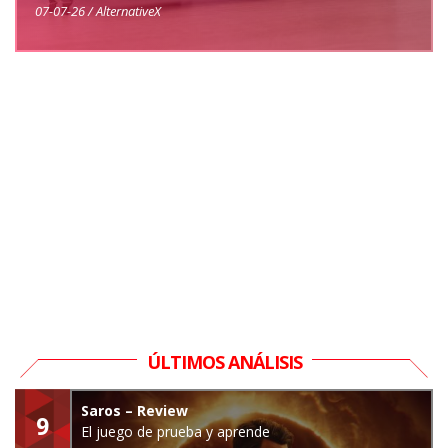
07-07-26 / AlternativeX
ÚLTIMOS ANÁLISIS
Saros – Review
9
El juego de prueba y aprende