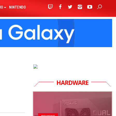
IO
NINTENDO
HARDWARE