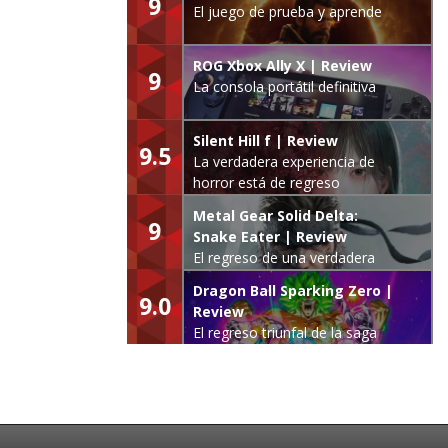
9
El juego de prueba y aprende
ROG Xbox Ally X | Review
9
La consola portátil definitiva
Silent Hill f | Review
9.5
La verdadera experiencia de
horror está de regreso
Metal Gear Solid Delta:
9
Snake Eater | Review
El regreso de una verdadera
leyenda
Dragon Ball Sparking Zero |
9.0
Review
El regreso triunfal de la saga
Budokai Tenkaichi