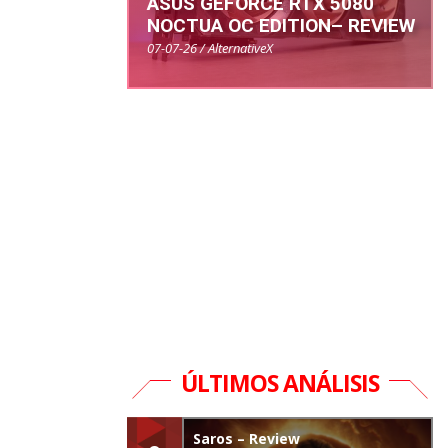
ASUS GEFORCE RTX 5080
NOCTUA OC EDITION– REVIEW
07-07-26 / AlternativeX
ÚLTIMOS ANÁLISIS
Saros – Review