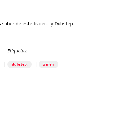
 saber de este trailer… y Dubstep.
Etiquetas:
|
|
dubstep.
x men