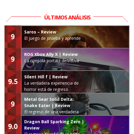
ÚLTIMOS ANÁLISIS
Saros – Review
9
El juego de prueba y aprende
ROG Xbox Ally X | Review
9
La consola portátil definitiva
Silent Hill f | Review
9.5
La verdadera experiencia de
horror está de regreso
Metal Gear Solid Delta:
9
Snake Eater | Review
El regreso de una verdadera
leyenda
Dragon Ball Sparking Zero |
9.0
Review