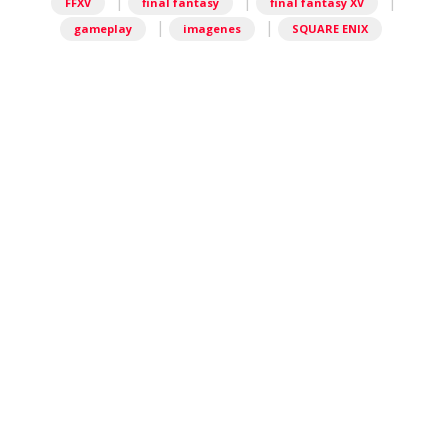
|
|
|
FFXV
final fantasy
final fantasy XV
|
|
gameplay
imagenes
SQUARE ENIX