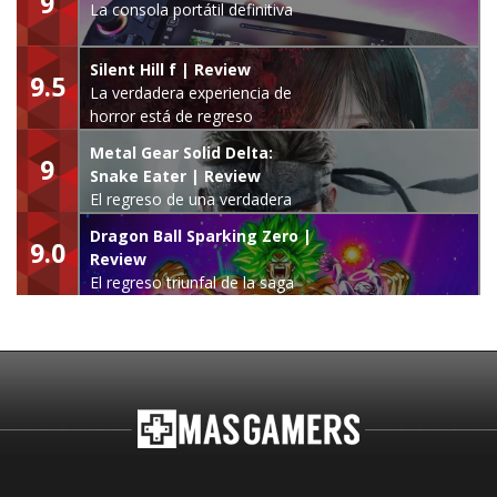
9
La consola portátil definitiva
Silent Hill f | Review
9.5
La verdadera experiencia de
horror está de regreso
Metal Gear Solid Delta:
9
Snake Eater | Review
El regreso de una verdadera
leyenda
Dragon Ball Sparking Zero |
9.0
Review
El regreso triunfal de la saga
Budokai Tenkaichi