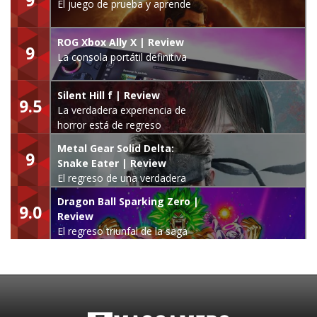
El juego de prueba y aprende
ROG Xbox Ally X | Review
9
La consola portátil definitiva
Silent Hill f | Review
9.5
La verdadera experiencia de
horror está de regreso
Metal Gear Solid Delta:
9
Snake Eater | Review
El regreso de una verdadera
leyenda
Dragon Ball Sparking Zero |
9.0
Review
El regreso triunfal de la saga
Budokai Tenkaichi