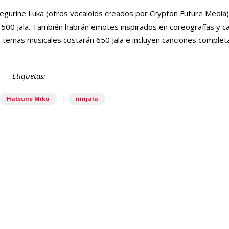
urine Luka (otros vocaloids creados por Crypton Future Media).
00 Jala. También habrán emotes inspirados en coreografías y ca
os temas musicales costarán 650 Jala e incluyen canciones comple
Etiquetas:
|
Hatsune Miku
ninjala