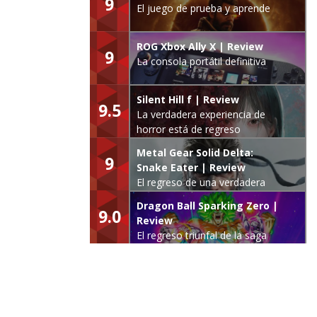
9
El juego de prueba y aprende
ROG Xbox Ally X | Review
9
La consola portátil definitiva
Silent Hill f | Review
9.5
La verdadera experiencia de
horror está de regreso
Metal Gear Solid Delta:
9
Snake Eater | Review
El regreso de una verdadera
leyenda
Dragon Ball Sparking Zero |
9.0
Review
El regreso triunfal de la saga
Budokai Tenkaichi