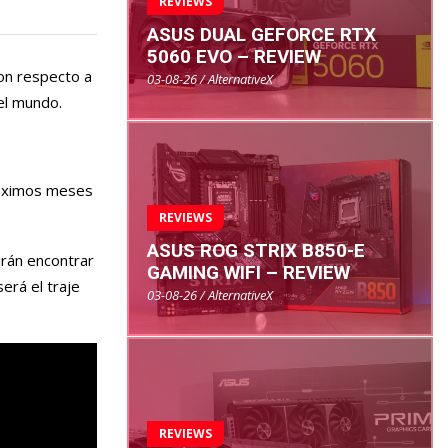
REVIEWS
ASUS DUAL GEFORCE RTX
5060 EVO – REVIEW
Con respecto a
03-08-26 / AlternativeX
el mundo.
próximos meses
REVIEWS
ASUS ROG STRIX B850-E
drán encontrar
GAMING WIFI – REVIEW
será el traje
03-08-26 / AlternativeX
REVIEWS