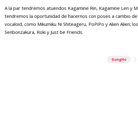
A la par tendremos atuendos Kagamine Rin, Kagamine Len y Meg
tendremos la oportunidad de hacernos con poses a cambio de 5
vocaloid, como Mikumiku Ni Shiteageru, PoPiPo y Alien Alien; l
Senbonzakura, Roki y Just be Friends.
|
GungHo