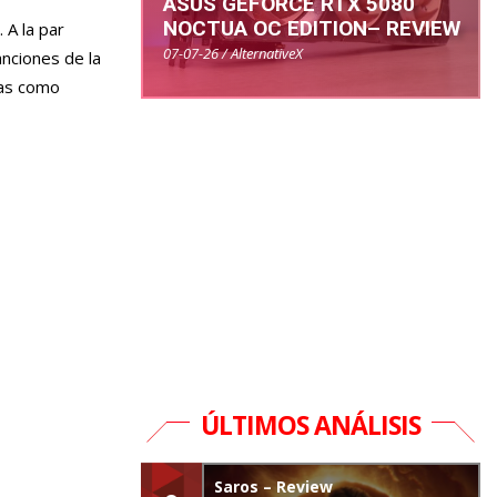
ASUS GEFORCE RTX 5080
NOCTUA OC EDITION– REVIEW
 A la par
07-07-26 / AlternativeX
nciones de la
tas como
ÚLTIMOS ANÁLISIS
Saros – Review