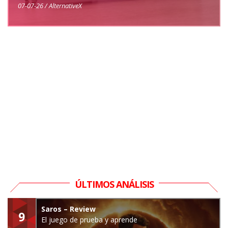
07-07-26 / AlternativeX
ÚLTIMOS ANÁLISIS
Saros – Review
9
El juego de prueba y aprende