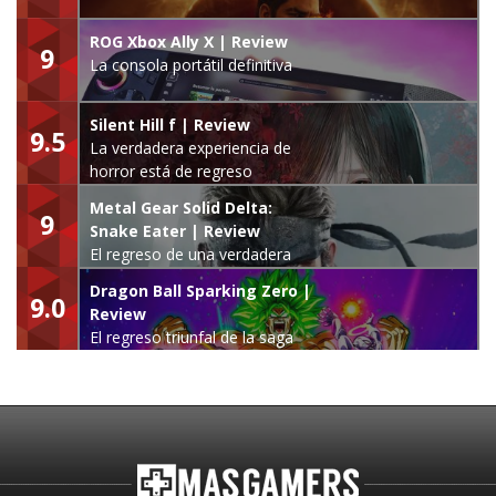
ROG Xbox Ally X | Review
9
La consola portátil definitiva
Silent Hill f | Review
9.5
La verdadera experiencia de
horror está de regreso
Metal Gear Solid Delta:
9
Snake Eater | Review
El regreso de una verdadera
leyenda
Dragon Ball Sparking Zero |
9.0
Review
El regreso triunfal de la saga
Budokai Tenkaichi