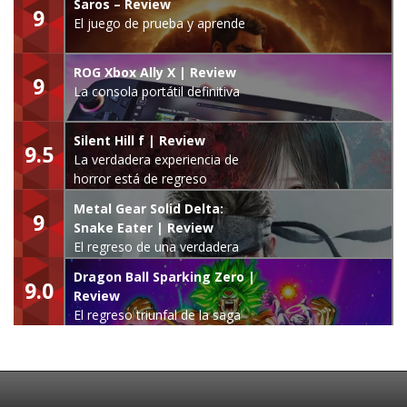
Saros – Review
9
El juego de prueba y aprende
ROG Xbox Ally X | Review
9
La consola portátil definitiva
Silent Hill f | Review
9.5
La verdadera experiencia de
horror está de regreso
Metal Gear Solid Delta:
9
Snake Eater | Review
El regreso de una verdadera
leyenda
Dragon Ball Sparking Zero |
9.0
Review
El regreso triunfal de la saga
Budokai Tenkaichi