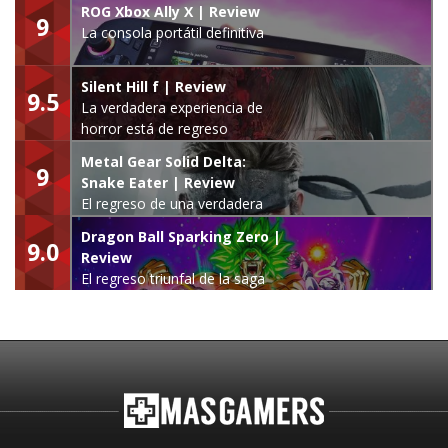
ROG Xbox Ally X | Review
9
La consola portátil definitiva
Silent Hill f | Review
9.5
La verdadera experiencia de
horror está de regreso
Metal Gear Solid Delta:
9
Snake Eater | Review
El regreso de una verdadera
leyenda
Dragon Ball Sparking Zero |
9.0
Review
El regreso triunfal de la saga
Budokai Tenkaichi