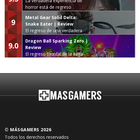
La verdadera experiencia de
horror está de regreso
Metal Gear Solid Delta:
9
Snake Eater | Review
El regreso de una verdadera
leyenda
Dragon Ball Sparking Zero |
9.0
Review
El regreso triunfal de la saga
Budokai Tenkaichi
© MÁSGAMERS 2026
Todos los derechos reservados