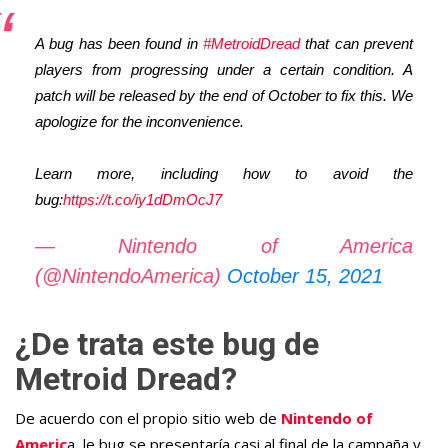
A bug has been found in
#MetroidDread
that can prevent
players from progressing under a certain condition. A
patch will be released by the end of October to fix this. We
apologize for the inconvenience.
Learn more, including how to avoid the
bug:
https://t.co/iy1dDmOcJ7
— Nintendo of America
(@NintendoAmerica)
October 15, 2021
¿De trata este bug de
Metroid Dread?
De acuerdo con el propio sitio web de
Nintendo of
Americ
a, le bug se presentaría casi al final de la campaña y