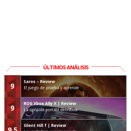
ÚLTIMOS ANÁLISIS
Saros – Review
9
El juego de prueba y aprende
ROG Xbox Ally X | Review
9
La consola portátil definitiva
Silent Hill f | Review
9.5