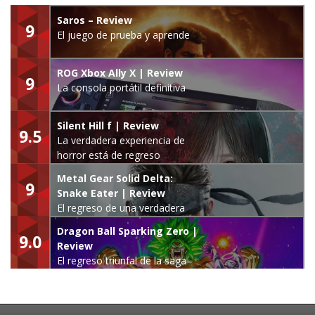
Saros – Review
9
El juego de prueba y aprende
ROG Xbox Ally X | Review
9
La consola portátil definitiva
Silent Hill f | Review
9.5
La verdadera experiencia de
horror está de regreso
Metal Gear Solid Delta:
9
Snake Eater | Review
El regreso de una verdadera
leyenda
Dragon Ball Sparking Zero |
9.0
Review
El regreso triunfal de la saga
Budokai Tenkaichi