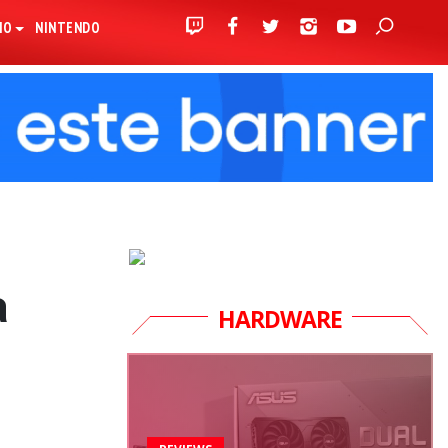
IO
NINTENDO
a
HARDWARE