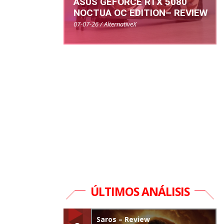
ASUS GEFORCE RTX 5080
NOCTUA OC EDITION– REVIEW
07-07-26 / AlternativeX
ÚLTIMOS ANÁLISIS
Saros – Review