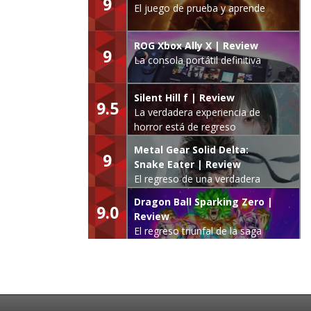
9
El juego de prueba y aprende
ROG Xbox Ally X | Review
9
La consola portátil definitiva
Silent Hill f | Review
9.5
La verdadera experiencia de
horror está de regreso
Metal Gear Solid Delta:
9
Snake Eater | Review
El regreso de una verdadera
leyenda
Dragon Ball Sparking Zero |
9.0
Review
El regreso triunfal de la saga
Budokai Tenkaichi