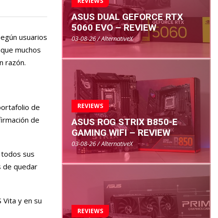
REVIEWS
ASUS DUAL GEFORCE RTX
5060 EVO – REVIEW
Según usuarios
03-08-26 / AlternativeX
Aunque muchos
n razón.
REVIEWS
portafolio de
firmación de
ASUS ROG STRIX B850-E
GAMING WIFI – REVIEW
03-08-26 / AlternativeX
, todos sus
s de quedar
S Vita y en su
REVIEWS