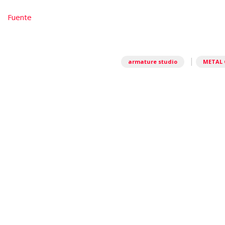
Fuente
|
armature studio
METAL 