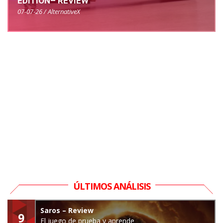
EDITION– REVIEW
07-07-26 / AlternativeX
ÚLTIMOS ANÁLISIS
Saros – Review
9
El juego de prueba y aprende