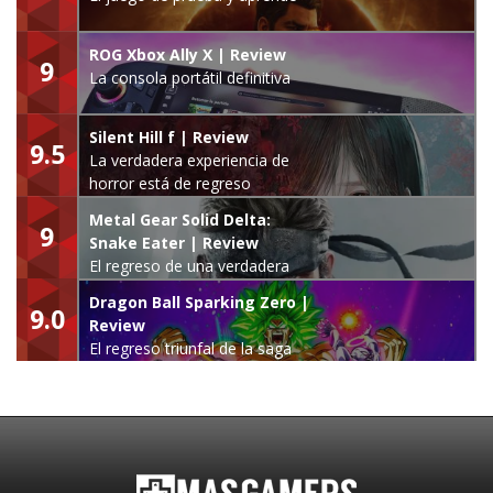
ROG Xbox Ally X | Review
9
La consola portátil definitiva
Silent Hill f | Review
9.5
La verdadera experiencia de
horror está de regreso
Metal Gear Solid Delta:
9
Snake Eater | Review
El regreso de una verdadera
leyenda
Dragon Ball Sparking Zero |
9.0
Review
El regreso triunfal de la saga
Budokai Tenkaichi