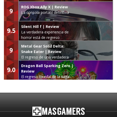
ROG Xbox Ally X | Review
9
La consola portátil definitiva
Silent Hill f | Review
9.5
La verdadera experiencia de
horror está de regreso
Metal Gear Solid Delta:
9
Snake Eater | Review
El regreso de una verdadera
leyenda
Dragon Ball Sparking Zero |
9.0
Review
El regreso triunfal de la saga
Budokai Tenkaichi