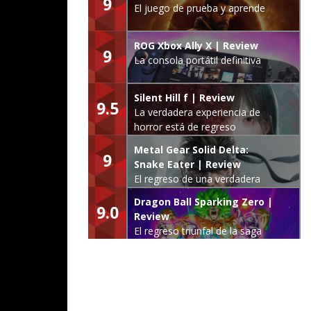
9
El juego de prueba y aprende
ROG Xbox Ally X | Review
9
La consola portátil definitiva
Silent Hill f | Review
9.5
La verdadera experiencia de
horror está de regreso
Metal Gear Solid Delta:
9
Snake Eater | Review
El regreso de una verdadera
leyenda
Dragon Ball Sparking Zero |
9.0
Review
El regreso triunfal de la saga
Budokai Tenkaichi