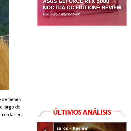
ASUS GEFORCE RTX 5080
NOCTUA OC EDITION– REVIEW
07-07-26 / AlternativeX
o se tienen
lo largo de
ÚLTIMOS ANÁLISIS
 en la red,
Saros – Review