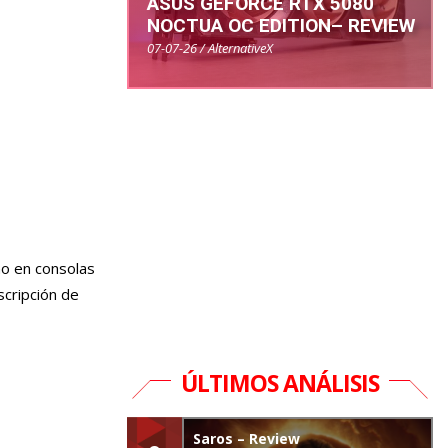
ASUS GEFORCE RTX 5080
NOCTUA OC EDITION– REVIEW
07-07-26 / AlternativeX
no en consolas
uscripción de
ÚLTIMOS ANÁLISIS
Saros – Review