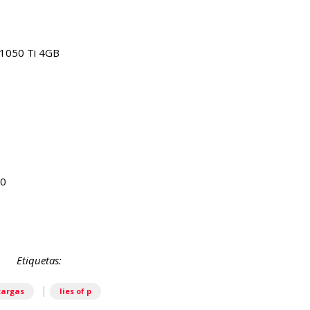
1050 Ti 4GB
60
Etiquetas:
|
cargas
lies of p