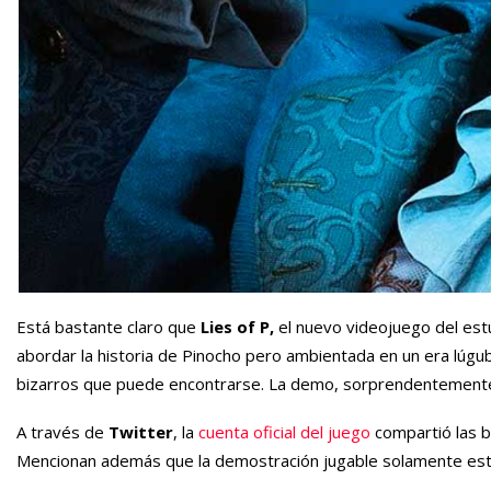
Está bastante claro que
Lies of P,
el nuevo videojuego del es
abordar la historia de Pinocho pero ambientada en un era lúg
bizarros que puede encontrarse. La demo, sorprendentemente,
A través de
Twitter
, la
cuenta oficial del juego
compartió las b
Mencionan además que la demostración jugable solamente estar