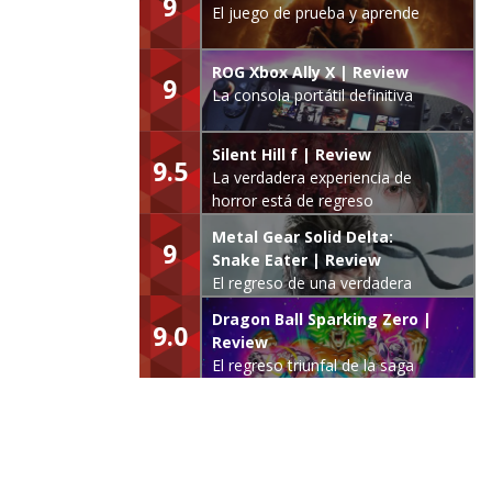
9
El juego de prueba y aprende
ROG Xbox Ally X | Review
9
La consola portátil definitiva
Silent Hill f | Review
9.5
La verdadera experiencia de
horror está de regreso
Metal Gear Solid Delta:
9
Snake Eater | Review
El regreso de una verdadera
leyenda
Dragon Ball Sparking Zero |
9.0
Review
El regreso triunfal de la saga
Budokai Tenkaichi