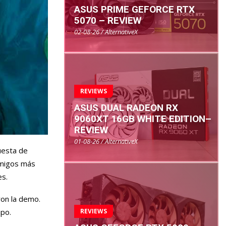
ASUS PRIME GEFORCE RTX
5070 – REVIEW
02-08-26 / AlternativeX
REVIEWS
ASUS DUAL RADEON RX
9060XT 16GB WHITE EDITION–
REVIEW
01-08-26 / AlternativeX
uesta de
emigos más
es.
ron la demo.
REVIEWS
mpo.