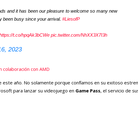
oads and it has been our pleasure to welcome so many new
y been busy since your arrival.
#LiesofP
https://t.co/hpqAk3bCWe
pic.twitter.com/NhXX3X7I3h
16, 2023
n colaboración con AMD
’ de este año. No solamente porque confíamos en su exitoso estre
crosoft para lanzar su videojuego en
Game Pass
, el servicio de s