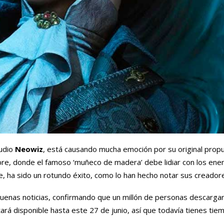
tudio
Neowiz
, está causando mucha emoción por su original prop
ubre, donde el famoso ‘muñeco de madera’ debe lidiar con los en
 ha sido un rotundo éxito, como lo han hecho notar sus creador
uenas noticias, confirmando que un millón de personas descarga
á disponible hasta este 27 de junio, así que todavía tienes tie