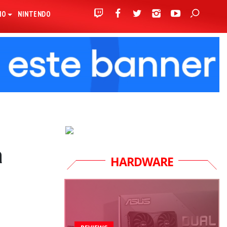
IO
NINTENDO
a
HARDWARE