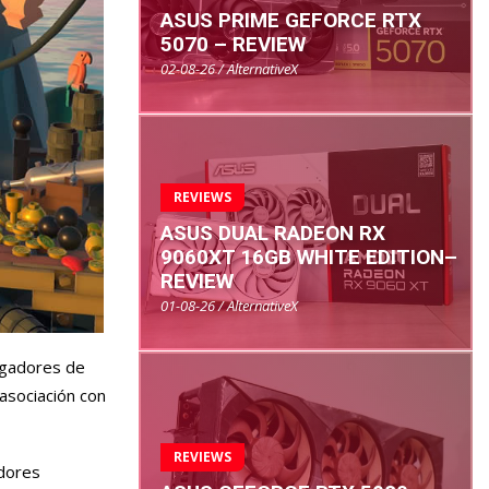
ASUS PRIME GEFORCE RTX
5070 – REVIEW
02-08-26 / AlternativeX
REVIEWS
ASUS DUAL RADEON RX
9060XT 16GB WHITE EDITION–
REVIEW
01-08-26 / AlternativeX
jugadores de
asociación con
REVIEWS
adores