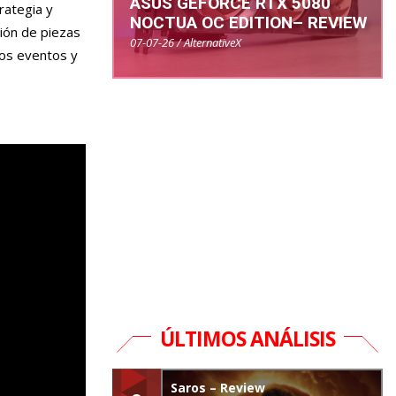
ASUS GEFORCE RTX 5080
rategia y
NOCTUA OC EDITION– REVIEW
ción de piezas
07-07-26 / AlternativeX
Los eventos y
ÚLTIMOS ANÁLISIS
Saros – Review