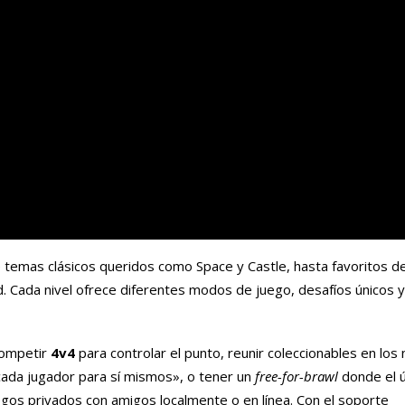
 temas clásicos queridos como Space y Castle, hasta favoritos de
Cada nivel ofrece diferentes modos de juego, desafíos únicos y
competir
4v4
para controlar el punto, reunir coleccionables en los 
ada jugador para sí mismos», o tener un
free-for-brawl
donde el ú
egos privados con amigos localmente o en línea. Con el soporte