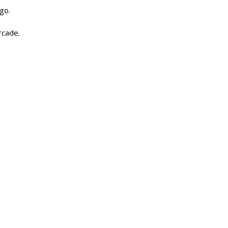
go.
rcade.