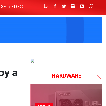
IO
NINTENDO
oy a
HARDWARE