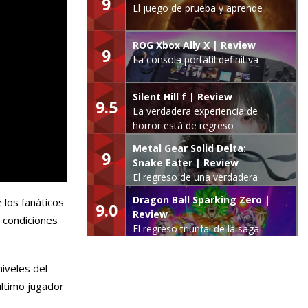
9
El juego de prueba y aprende
ROG Xbox Ally X | Review
9
La consola portátil definitiva
Silent Hill f | Review
9.5
La verdadera experiencia de
horror está de regreso
Metal Gear Solid Delta:
9
Snake Eater | Review
El regreso de una verdadera
leyenda
Dragon Ball Sparking Zero |
 los fanáticos
9.0
Review
 condiciones
El regreso triunfal de la saga
Budokai Tenkaichi
niveles del
ltimo jugador