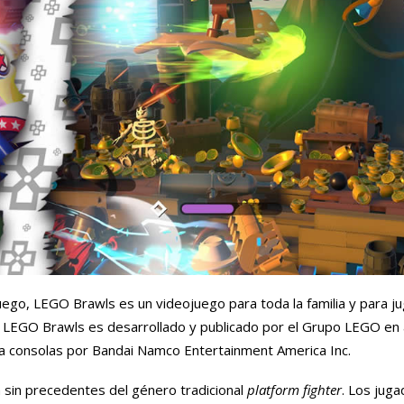
uego, LEGO Brawls es un videojuego para toda la familia y para 
o. LEGO Brawls es desarrollado y publicado por el Grupo LEGO en 
ra consolas por Bandai Namco Entertainment America Inc.
n sin precedentes del género tradicional
platform fighter
. Los jug