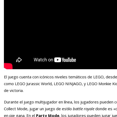
El juego cuenta con icónicos niveles temáticos de LEGO, desde
como LEGO Jurassic World, LEGO NINJAGO, y LEGO Monkie Kid. 
de victoria.
Durante el juego multijugador en línea, los jugadores pueden 
Collect Mode, jugar un juego de estilo
battle royale
donde es «c
en pie gana. En el
Party Mode
, los jugadores pueden jugar ju