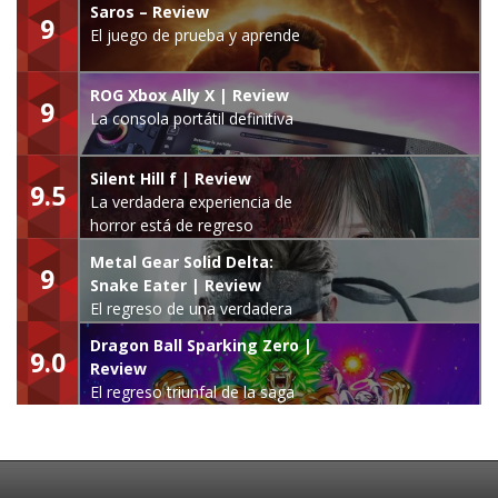
Saros – Review
9
El juego de prueba y aprende
ROG Xbox Ally X | Review
9
La consola portátil definitiva
Silent Hill f | Review
9.5
La verdadera experiencia de
horror está de regreso
Metal Gear Solid Delta:
9
Snake Eater | Review
El regreso de una verdadera
leyenda
Dragon Ball Sparking Zero |
9.0
Review
El regreso triunfal de la saga
Budokai Tenkaichi