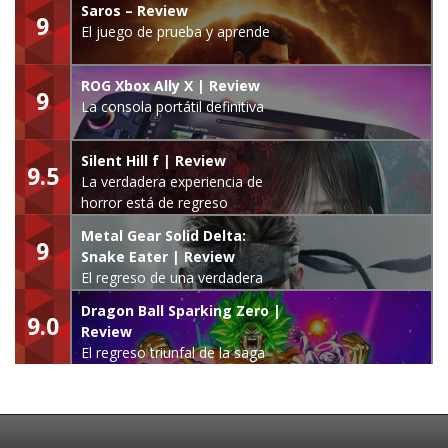
Saros – Review
9
El juego de prueba y aprende
ROG Xbox Ally X | Review
9
La consola portátil definitiva
Silent Hill f | Review
9.5
La verdadera experiencia de
horror está de regreso
Metal Gear Solid Delta:
9
Snake Eater | Review
El regreso de una verdadera
leyenda
Dragon Ball Sparking Zero |
9.0
Review
El regreso triunfal de la saga
Budokai Tenkaichi