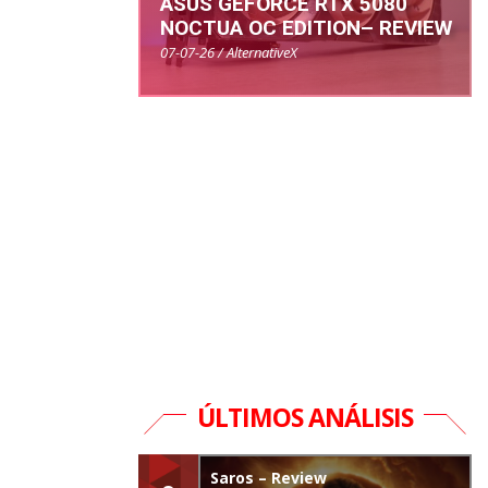
ASUS GEFORCE RTX 5080
NOCTUA OC EDITION– REVIEW
07-07-26 / AlternativeX
ÚLTIMOS ANÁLISIS
Saros – Review