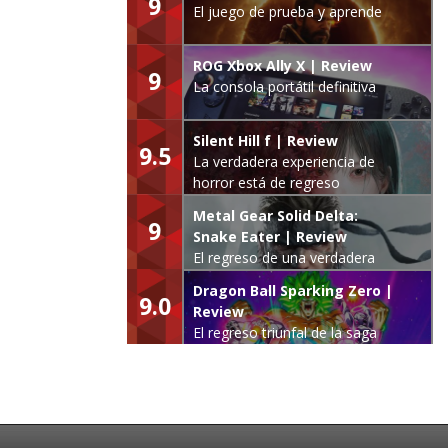
9
El juego de prueba y aprende
ROG Xbox Ally X | Review
9
La consola portátil definitiva
Silent Hill f | Review
9.5
La verdadera experiencia de
horror está de regreso
Metal Gear Solid Delta:
9
Snake Eater | Review
El regreso de una verdadera
leyenda
Dragon Ball Sparking Zero |
9.0
Review
El regreso triunfal de la saga
Budokai Tenkaichi