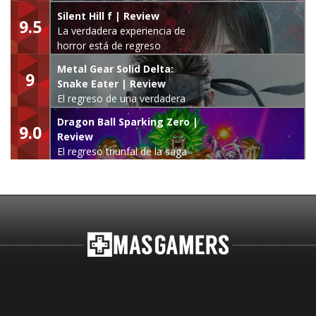
Silent Hill f | Review
9.5
La verdadera experiencia de
horror está de regreso
Metal Gear Solid Delta:
9
Snake Eater | Review
El regreso de una verdadera
leyenda
Dragon Ball Sparking Zero |
9.0
Review
El regreso triunfal de la saga
Budokai Tenkaichi