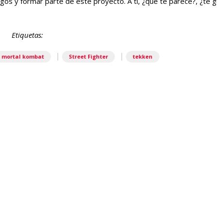
os y formar parte de este proyecto. A ti, ¿que te parece?, ¿te g
Etiquetas:
|
|
mortal kombat
Street Fighter
tekken