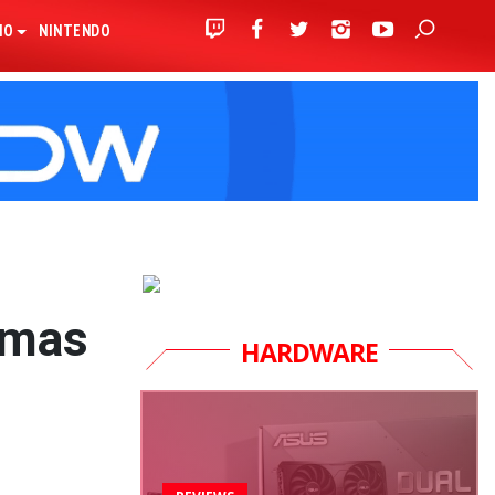
IO
NINTENDO
 mas
HARDWARE