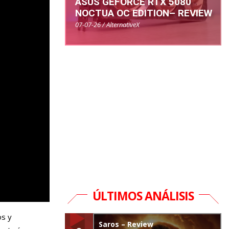
ASUS GEFORCE RTX 5080
NOCTUA OC EDITION– REVIEW
07-07-26 / AlternativeX
ÚLTIMOS ANÁLISIS
os y
Saros – Review