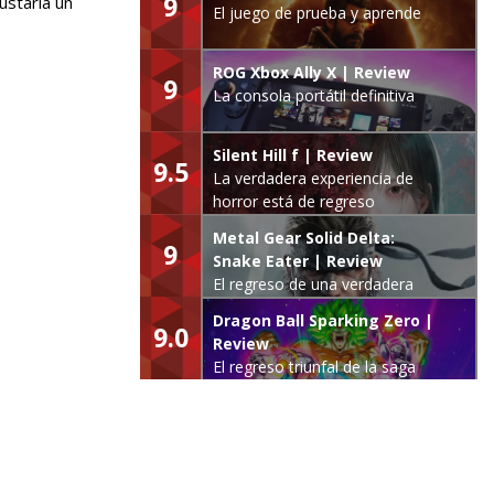
9
ustaría un
El juego de prueba y aprende
ROG Xbox Ally X | Review
9
La consola portátil definitiva
Silent Hill f | Review
9.5
La verdadera experiencia de
horror está de regreso
Metal Gear Solid Delta:
9
Snake Eater | Review
El regreso de una verdadera
leyenda
Dragon Ball Sparking Zero |
9.0
Review
El regreso triunfal de la saga
Budokai Tenkaichi