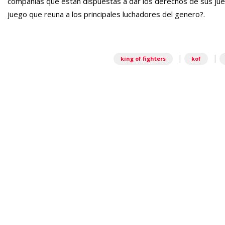
compañías que están dispuestas a dar los derechos de sus jueg
juego que reuna a los principales luchadores del genero?.
|
|
king of fighters
kof