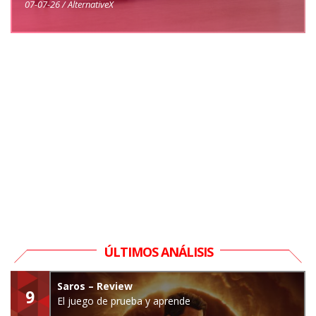
07-07-26 / AlternativeX
ÚLTIMOS ANÁLISIS
Saros – Review
9
El juego de prueba y aprende