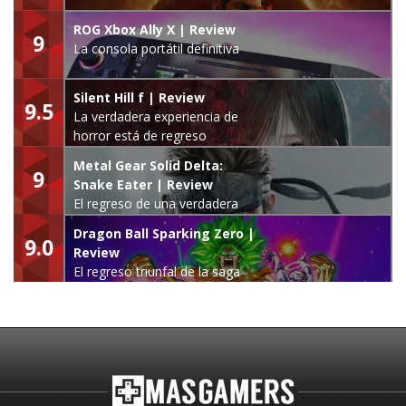
ROG Xbox Ally X | Review
9
La consola portátil definitiva
Silent Hill f | Review
9.5
La verdadera experiencia de
horror está de regreso
Metal Gear Solid Delta:
9
Snake Eater | Review
El regreso de una verdadera
leyenda
Dragon Ball Sparking Zero |
9.0
Review
El regreso triunfal de la saga
Budokai Tenkaichi