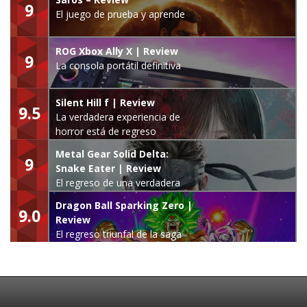
9
El juego de prueba y aprende
ROG Xbox Ally X | Review
9
La consola portátil definitiva
Silent Hill f | Review
9.5
La verdadera experiencia de
horror está de regreso
Metal Gear Solid Delta:
9
Snake Eater | Review
El regreso de una verdadera
leyenda
Dragon Ball Sparking Zero |
9.0
Review
El regreso triunfal de la saga
Budokai Tenkaichi