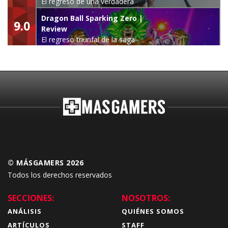
El regreso de una verdadera
leyenda
Dragon Ball Sparking Zero |
9.0
Review
El regreso triunfal de la saga
Budokai Tenkaichi
© MÁSGAMERS 2026
Todos los derechos reservados
SECCIONES:
NOSOTROS:
ANÁLISIS
QUIÉNES SOMOS
ARTÍCULOS
STAFF