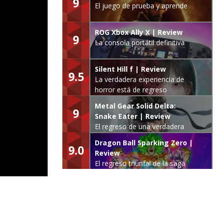
9
El juego de prueba y aprende
ROG Xbox Ally X | Review
9
La consola portátil definitiva
Silent Hill f | Review
9.5
La verdadera experiencia de
horror está de regreso
Metal Gear Solid Delta:
9
Snake Eater | Review
El regreso de una verdadera
leyenda
Dragon Ball Sparking Zero |
9.0
Review
El regreso triunfal de la saga
Budokai Tenkaichi