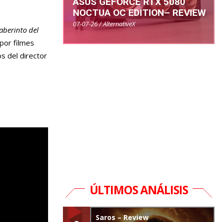
ASUS GEFORCE RTX 5080
NOCTUA OC EDITION– REVIEW
07-07-26 / AlternativeX
Laberinto del
por filmes
os del director
ÚLTIMOS ANÁLISIS
Saros – Review