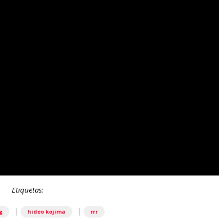
Etiquetas:
|
|
g
hideo kojima
rrr