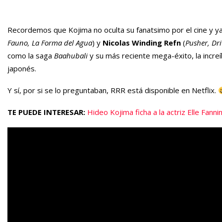
Recordemos que Kojima no oculta su fanatsimo por el cine y y
Fauno, La Forma del Agua
) y
Nicolas Winding Refn
(
Pusher, Dri
como la saga
Baahubali
y su más reciente mega-éxito, la increí
japonés.
Y sí, por si se lo preguntaban, RRR está disponible en Netflix.
TE PUEDE INTERESAR:
Hideo Kojima ficha a la actriz Elle Fan