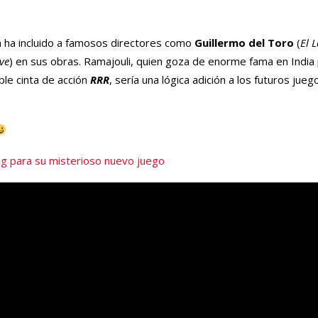
a ha incluido a famosos directores como
Guillermo del Toro
(
El 
ve
) en sus obras. Ramajouli, quien goza de enorme fama en India 
ble cinta de acción
RRR
, sería una lógica adición a los futuros jueg
ning para su misterioso nuevo juego