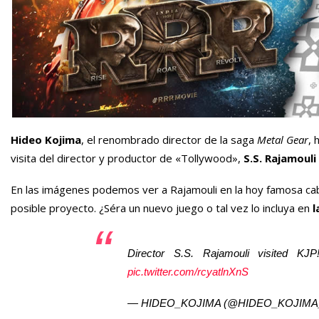
Hideo Kojima
, el renombrado director de la saga
Metal Gear
, 
visita del director y productor de «Tollywood»,
S.S. Rajamouli
En las imágenes podemos ver a Rajamouli en la hoy famosa ca
posible proyecto. ¿Séra un nuevo juego o tal vez lo incluya en
l
Director S.S. Rajamouli visited K
pic.twitter.com/rcyatlnXnS
— HIDEO_KOJIMA (@HIDEO_KOJIMA