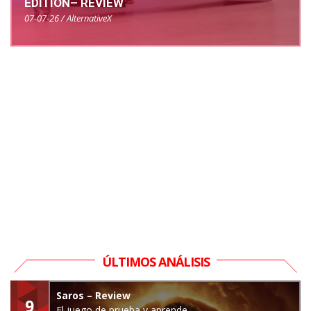
EDITION– REVIEW
07-07-26 / AlternativeX
ÚLTIMOS ANÁLISIS
Saros – Review
9
El juego de prueba y aprende