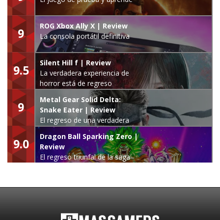
ROG Xbox Ally X | Review
9
La consola portátil definitiva
Silent Hill f | Review
9.5
La verdadera experiencia de
horror está de regreso
Metal Gear Solid Delta:
9
Snake Eater | Review
El regreso de una verdadera
leyenda
Dragon Ball Sparking Zero |
9.0
Review
El regreso triunfal de la saga
Budokai Tenkaichi