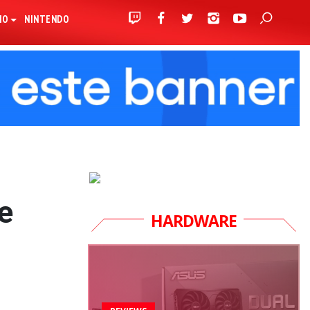
IO
NINTENDO
e
HARDWARE