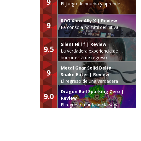
9
El juego de prueba y aprende
ROG Xbox Ally X | Review
9
La consola portátil definitiva
Silent Hill f | Review
9.5
La verdadera experiencia de
horror está de regreso
Metal Gear Solid Delta:
9
Snake Eater | Review
El regreso de una verdadera
leyenda
Dragon Ball Sparking Zero |
9.0
Review
El regreso triunfal de la saga
Budokai Tenkaichi