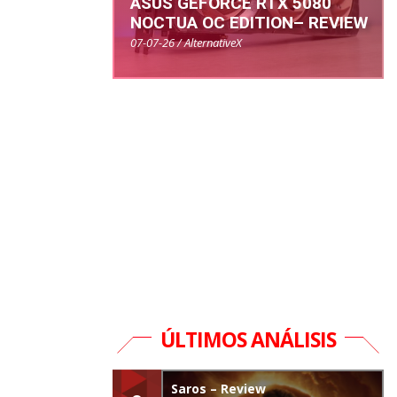
ASUS GEFORCE RTX 5080
NOCTUA OC EDITION– REVIEW
07-07-26 / AlternativeX
ÚLTIMOS ANÁLISIS
Saros – Review