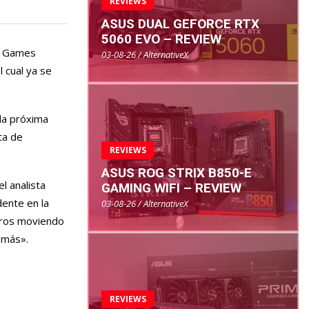
REVIEWS
ASUS DUAL GEFORCE RTX
5060 EVO – REVIEW
ar Games
03-08-26 / AlternativeX
 cual ya se
 la próxima
ta de
REVIEWS
ASUS ROG STRIX B850-E
l analista
GAMING WIFI – REVIEW
ente en la
03-08-26 / AlternativeX
eros moviendo
 más».
REVIEWS