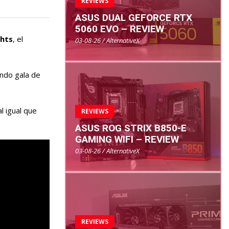
REVIEWS
ASUS DUAL GEFORCE RTX
5060 EVO – REVIEW
hts
, el
03-08-26 / AlternativeX
endo gala de
l igual que
REVIEWS
ASUS ROG STRIX B850-E
GAMING WIFI – REVIEW
03-08-26 / AlternativeX
REVIEWS