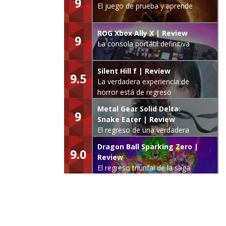
9
El juego de prueba y aprende
ROG Xbox Ally X | Review
9
La consola portátil definitiva
Silent Hill f | Review
9.5
La verdadera experiencia de
horror está de regreso
Metal Gear Solid Delta:
9
Snake Eater | Review
El regreso de una verdadera
leyenda
Dragon Ball Sparking Zero |
9.0
Review
El regreso triunfal de la saga
Budokai Tenkaichi