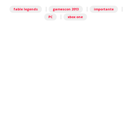
|
|
|
fable legends
gamescon 2013
importante
|
PC
xbox one