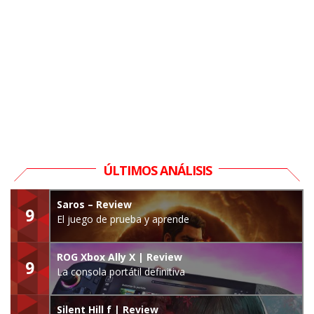
ÚLTIMOS ANÁLISIS
Saros – Review
9
El juego de prueba y aprende
ROG Xbox Ally X | Review
9
La consola portátil definitiva
Silent Hill f | Review