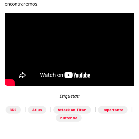
encontraremos.
Etiquetas:
|
|
|
|
3DS
Atlus
Attack on Titan
importante
nintendo