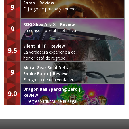
Saros – Review
9
El juego de prueba y aprende
ROG Xbox Ally X | Review
9
La consola portátil definitiva
Silent Hill f | Review
9.5
La verdadera experiencia de
horror está de regreso
Metal Gear Solid Delta:
9
Snake Eater | Review
El regreso de una verdadera
leyenda
Dragon Ball Sparking Zero |
9.0
Review
El regreso triunfal de la saga
Budokai Tenkaichi