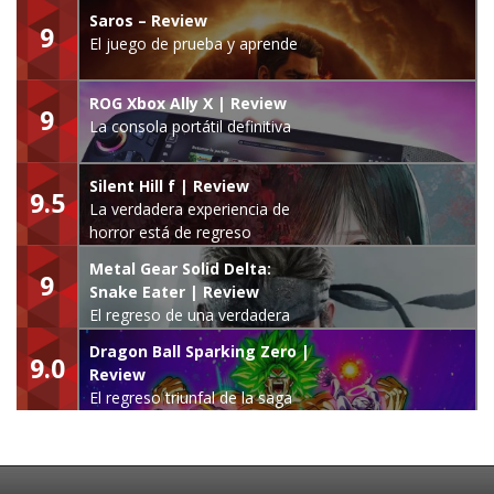
Saros – Review
9
El juego de prueba y aprende
ROG Xbox Ally X | Review
9
La consola portátil definitiva
Silent Hill f | Review
9.5
La verdadera experiencia de
horror está de regreso
Metal Gear Solid Delta:
9
Snake Eater | Review
El regreso de una verdadera
leyenda
Dragon Ball Sparking Zero |
9.0
Review
El regreso triunfal de la saga
Budokai Tenkaichi