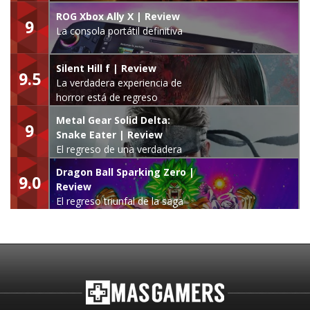
ROG Xbox Ally X | Review
9
La consola portátil definitiva
Silent Hill f | Review
9.5
La verdadera experiencia de
horror está de regreso
Metal Gear Solid Delta:
9
Snake Eater | Review
El regreso de una verdadera
leyenda
Dragon Ball Sparking Zero |
9.0
Review
El regreso triunfal de la saga
Budokai Tenkaichi