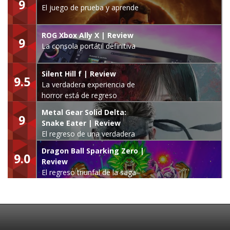
9
El juego de prueba y aprende
ROG Xbox Ally X | Review
9
La consola portátil definitiva
Silent Hill f | Review
9.5
La verdadera experiencia de
horror está de regreso
Metal Gear Solid Delta:
9
Snake Eater | Review
El regreso de una verdadera
leyenda
Dragon Ball Sparking Zero |
9.0
Review
El regreso triunfal de la saga
Budokai Tenkaichi