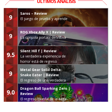
ÚLTIMOS ANÁLISIS
Saros – Review
9
El juego de prueba y aprende
ROG Xbox Ally X | Review
9
La consola portátil definitiva
Silent Hill f | Review
9.5
La verdadera experiencia de
horror está de regreso
Metal Gear Solid Delta:
9
Snake Eater | Review
El regreso de una verdadera
leyenda
Dragon Ball Sparking Zero |
9.0
Review
El regreso triunfal de la saga
Budokai Tenkaichi