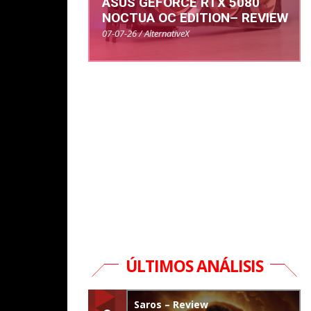
ASUS GEFORCE RTX 5080
NOCTUA OC EDITION– REVIEW
07-07-26 / AlternativeX
ÚLTIMOS ANÁLISIS
Saros – Review