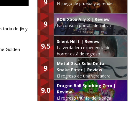
9
El juego de prueba y aprende
ROG Xbox Ally X | Review
9
La consola portátil definitiva
toria de Jin y
Silent Hill f | Review
9.5
La verdadera experiencia de
he Golden
horror está de regreso
Metal Gear Solid Delta:
9
Snake Eater | Review
El regreso de una verdadera
leyenda
Dragon Ball Sparking Zero |
9.0
Review
El regreso triunfal de la saga
Budokai Tenkaichi