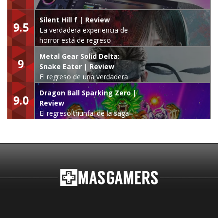
Silent Hill f | Review
9.5
La verdadera experiencia de
horror está de regreso
Metal Gear Solid Delta:
9
Snake Eater | Review
El regreso de una verdadera
leyenda
Dragon Ball Sparking Zero |
9.0
Review
El regreso triunfal de la saga
Budokai Tenkaichi