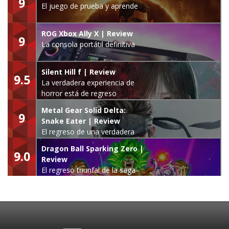
9
El juego de prueba y aprende
ROG Xbox Ally X | Review
9
La consola portátil definitiva
Silent Hill f | Review
9.5
La verdadera experiencia de
horror está de regreso
Metal Gear Solid Delta:
9
Snake Eater | Review
El regreso de una verdadera
leyenda
Dragon Ball Sparking Zero |
9.0
Review
El regreso triunfal de la saga
Budokai Tenkaichi