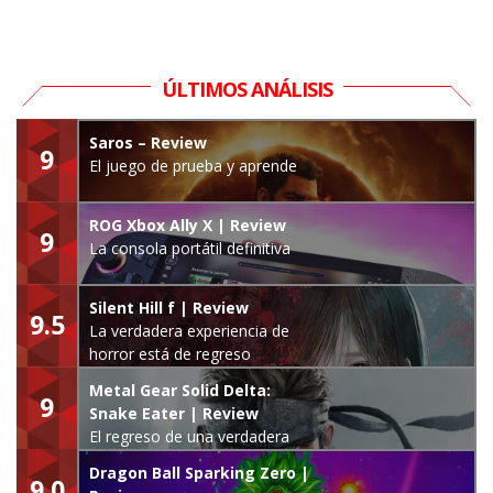
ÚLTIMOS ANÁLISIS
Saros – Review
9
El juego de prueba y aprende
ROG Xbox Ally X | Review
9
La consola portátil definitiva
Silent Hill f | Review
9.5
La verdadera experiencia de
horror está de regreso
Metal Gear Solid Delta:
9
Snake Eater | Review
El regreso de una verdadera
leyenda
Dragon Ball Sparking Zero |
9.0