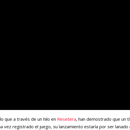
lo que a través de un hilo en
Resetera
, han demostrado que un tí
na vez registrado el juego, su lanzamiento estaría por ser lanado