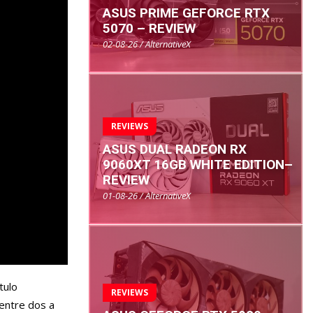
ASUS PRIME GEFORCE RTX
5070 – REVIEW
02-08-26 / AlternativeX
REVIEWS
ASUS DUAL RADEON RX
9060XT 16GB WHITE EDITION–
REVIEW
01-08-26 / AlternativeX
tulo
REVIEWS
 entre dos a