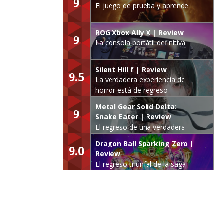
9
El juego de prueba y aprende
ROG Xbox Ally X | Review
9
La consola portátil definitiva
Silent Hill f | Review
9.5
La verdadera experiencia de
horror está de regreso
Metal Gear Solid Delta:
9
Snake Eater | Review
El regreso de una verdadera
leyenda
Dragon Ball Sparking Zero |
9.0
Review
El regreso triunfal de la saga
Budokai Tenkaichi