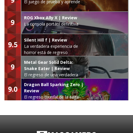
El juego de prueba y aprende
ROG Xbox Ally X | Review
9
La consola portátil definitiva
Silent Hill f | Review
9.5
La verdadera experiencia de
horror está de regreso
Metal Gear Solid Delta:
9
Snake Eater | Review
El regreso de una verdadera
leyenda
Dragon Ball Sparking Zero |
9.0
Review
El regreso triunfal de la saga
Budokai Tenkaichi