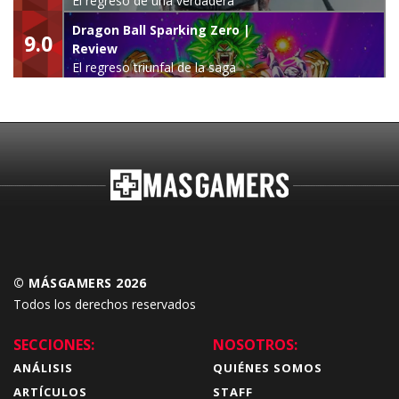
El regreso de una verdadera
leyenda
Dragon Ball Sparking Zero |
9.0
Review
El regreso triunfal de la saga
Budokai Tenkaichi
© MÁSGAMERS 2026
Todos los derechos reservados
SECCIONES:
NOSOTROS:
ANÁLISIS
QUIÉNES SOMOS
ARTÍCULOS
STAFF