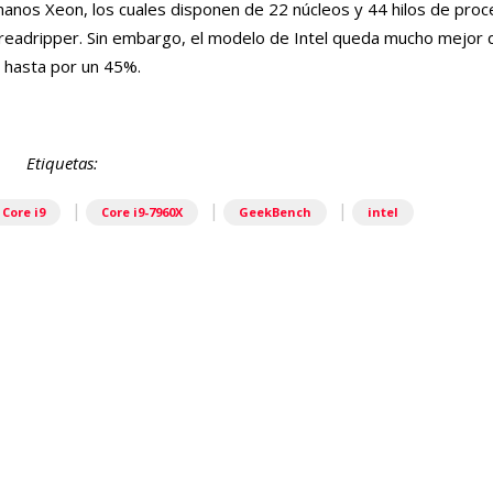
manos Xeon, los cuales disponen de 22 núcleos y 44 hilos de pro
eadripper. Sin embargo, el modelo de Intel queda mucho mejor q
 hasta por un 45%.
Etiquetas:
|
|
|
Core i9
Core i9-7960X
GeekBench
intel