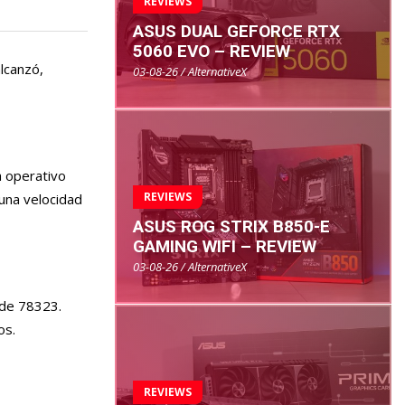
REVIEWS
ASUS DUAL GEFORCE RTX
5060 EVO – REVIEW
lcanzó,
03-08-26 / AlternativeX
a operativo
REVIEWS
una velocidad
ASUS ROG STRIX B850-E
GAMING WIFI – REVIEW
03-08-26 / AlternativeX
 de 78323.
os.
REVIEWS