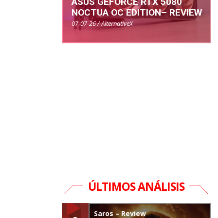
ASUS GEFORCE RTX 5080
NOCTUA OC EDITION– REVIEW
07-07-26 / AlternativeX
ÚLTIMOS ANÁLISIS
Saros – Review