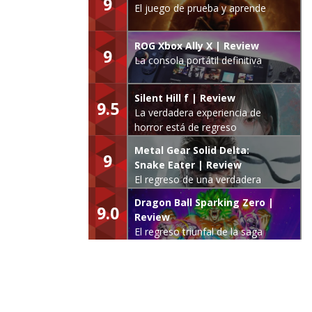
9
El juego de prueba y aprende
ROG Xbox Ally X | Review
9
La consola portátil definitiva
Silent Hill f | Review
9.5
La verdadera experiencia de
horror está de regreso
Metal Gear Solid Delta:
9
Snake Eater | Review
El regreso de una verdadera
leyenda
Dragon Ball Sparking Zero |
9.0
Review
El regreso triunfal de la saga
Budokai Tenkaichi