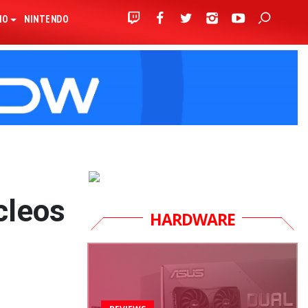
IO
NINTENDO
cleos
HARDWARE