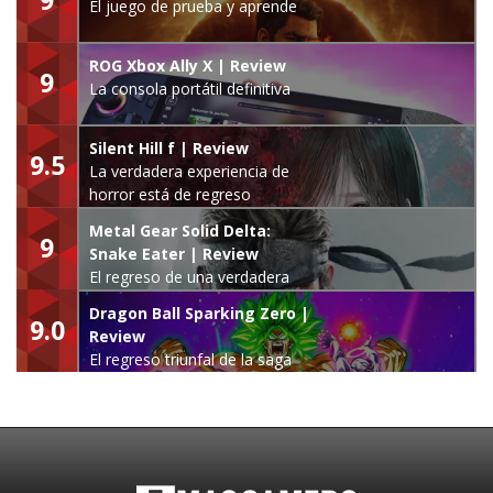
El juego de prueba y aprende
ROG Xbox Ally X | Review
9
La consola portátil definitiva
Silent Hill f | Review
9.5
La verdadera experiencia de
horror está de regreso
Metal Gear Solid Delta:
9
Snake Eater | Review
El regreso de una verdadera
leyenda
Dragon Ball Sparking Zero |
9.0
Review
El regreso triunfal de la saga
Budokai Tenkaichi